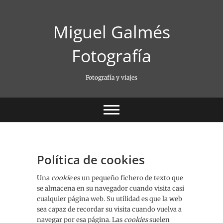
Saltar
al
Miguel Galmés
contenido
Fotografía
Fotografía y viajes
Política de cookies
Una
cookie
es un pequeño fichero de texto que
se almacena en su navegador cuando visita casi
cualquier página web. Su utilidad es que la web
sea capaz de recordar su visita cuando vuelva a
navegar por esa página. Las
cookies
suelen