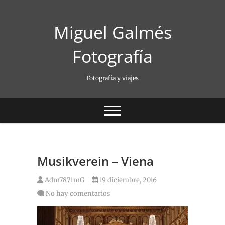
Saltar
al
Miguel Galmés
contenido
Fotografía
Fotografía y viajes
Musikverein – Viena
Adm7871mG
19 diciembre, 2016
No hay comentarios