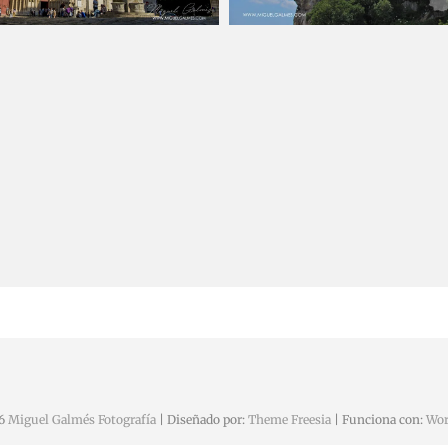
20 noviembre, 2016
Miguel
9 noviembre, 201
26
Miguel Galmés Fotografía
| Diseñado por:
Theme Freesia
| Funciona con:
Wor