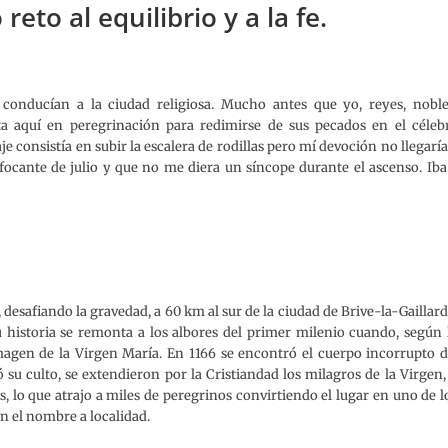
to al equilibrio y a la fe.
conducían a la ciudad religiosa. Mucho antes que yo, reyes, noble
ta aquí en peregrinación para redimirse de sus pecados en el céleb
e consistía en subir la escalera de rodillas pero mí devoción no llegaría
ofocante de julio y que no me diera un síncope durante el ascenso. Iba
desafiando la gravedad, a 60 km al sur de la ciudad de Brive-la-Gaillar
 historia se remonta a los albores del primer milenio cuando, según 
agen de la Virgen María. En 1166 se encontró el cuerpo incorrupto d
su culto, se extendieron por la Cristiandad los milagros de la Virgen,
, lo que atrajo a miles de peregrinos convirtiendo el lugar en uno de l
on el nombre a localidad.