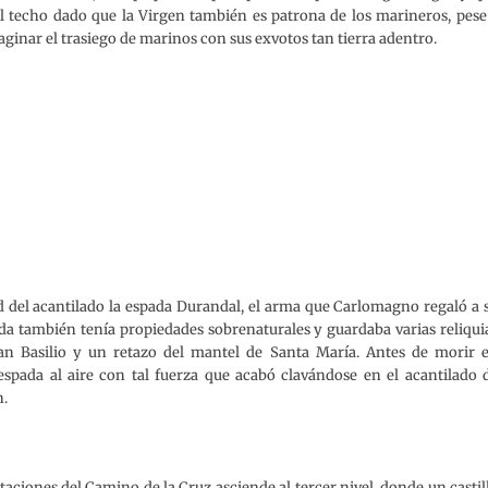
 techo dado que la Virgen también es patrona de los marineros, pese
aginar el trasiego de marinos con sus exvotos tan tierra adentro.
ed del acantilado la espada Durandal, el arma que Carlomagno regaló a 
a también tenía propiedades sobrenaturales y guardaba varias reliqui
n Basilio y un retazo del mantel de Santa María. Antes de morir 
spada al aire con tal fuerza que acabó clavándose en el acantilado 
n.
taciones del Camino de la Cruz asciende al tercer nivel, donde un castil