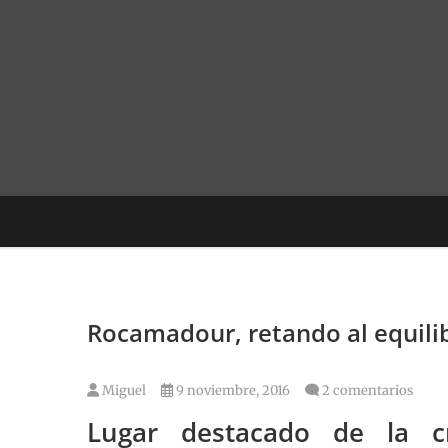
Saltar
al
contenido
Rocamadour, retando al equilib
Miguel
9 noviembre, 2016
2 comentarios
Lugar destacado de la c