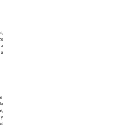
s,
re
 a
 a
de
la
e,
 y
os