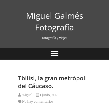
Saltar
al
Miguel Galmés
contenido
Fotografía
Fotografía y viajes
Tbilisi, la gran metrópoli
del Cáucaso.
Miguel
1 junio, 2018
No hay comentarios