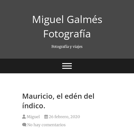
Saltar
al
Miguel Galmés
contenido
Fotografía
Fotografía y viajes
Mauricio, el edén del
índico.
Miguel
26 febrero, 2020
No hay comentarios