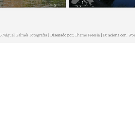
24 abril, 2017
Miguel
19 marzo, 2017
26
Miguel Galmés Fotografía
| Diseñado por:
Theme Freesia
| Funciona con:
Wor