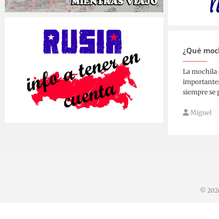
Miguel
3 marzo, 2019
Miguel
¿Qué moch
La mochila 
importantes
siempre se 
Miguel
Miguel
14 junio, 2018
© 20