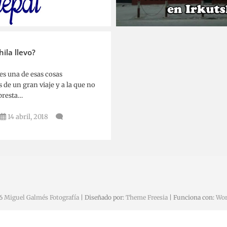
23 noviembre, 2018
Miguel
24 julio, 2018
ila llevo?
es una de esas cosas
 de un gran viaje y a la que no
presta…
14 abril, 2018
26
Miguel Galmés Fotografía
| Diseñado por:
Theme Freesia
| Funciona con:
Wor