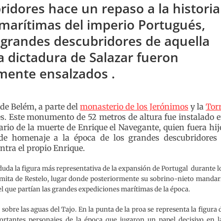
idores hace un repaso a la historia
marítimas del imperio Portugués,
 grandes descubridores de aquella
a dictadura de Salazar fueron
mente ensalzados .
 de Belém, a parte del
monasterio de los Jerónimos
y la
Tor
s. Este monumento de 52 metros de altura fue instalado 
rio de la muerte de Enrique el Navegante, quien fuera hij
de homenaje a la época de los grandes descubridores
ntra el propio Enrique.
n duda la figura más representativa de la expansión de Portugal durante l
rmita de Restelo, lugar donde posteriormente su sobrino-nieto mandar
el que partían las grandes expediciones marítimas de la época.
 sobre las aguas del Tajo. En la punta de la proa se representa la figura 
portantes personajes de la época que jugaron un papel decisivo en l