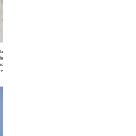
la
la
as
te