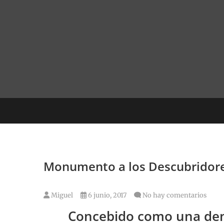
Saltar
al
contenido
Monumento a los Descubridor
Miguel
6 junio, 2017
No hay comentarios
Concebido como una dem